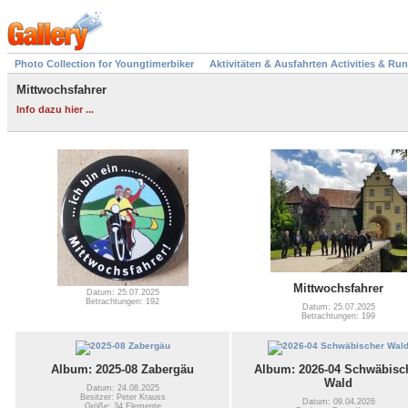
Photo Collection for Youngtimerbiker
Aktivitäten & Ausfahrten Activities & Ru
Mittwochsfahrer
Info dazu hier ...
Mittwochsfahrer
Datum: 25.07.2025
Betrachtungen: 192
Datum: 25.07.2025
Betrachtungen: 199
Album: 2025-08 Zabergäu
Album: 2026-04 Schwäbisc
Wald
Datum: 24.08.2025
Besitzer: Peter Krauss
Datum: 09.04.2026
Größe: 34 Elemente