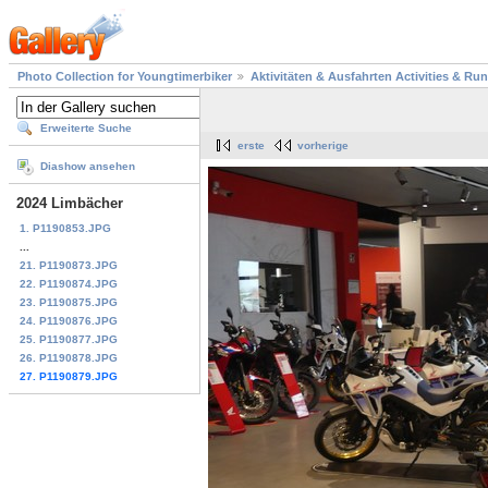
Photo Collection for Youngtimerbiker
Aktivitäten & Ausfahrten Activities & Ru
Erweiterte Suche
erste
vorherige
Diashow ansehen
2024 Limbächer
1. P1190853.JPG
...
21. P1190873.JPG
22. P1190874.JPG
23. P1190875.JPG
24. P1190876.JPG
25. P1190877.JPG
26. P1190878.JPG
27. P1190879.JPG