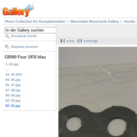
Photo Collection for Youngtimerbiker
Motorräder Motorcycle Gallery
Honda
Erweiterte Suche
erste
vorherige
Diashow ansehen
CB500 Four 1976 blau
1. 01.jpg
...
44. 45.JPG
45. 46.jpg
46. 47.jpg
47. 48.jpg
48. 49.jpg
49. 50.jpg
50. 51.jpg