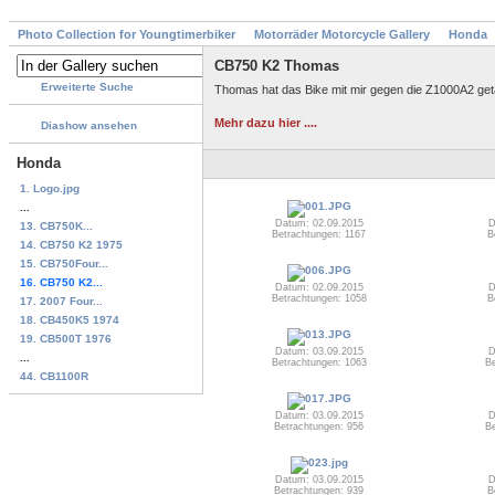
Photo Collection for Youngtimerbiker
Motorräder Motorcycle Gallery
Honda
CB750 K2 Thomas
Erweiterte Suche
Thomas hat das Bike mit mir gegen die Z1000A2 get
Mehr dazu hier ....
Diashow ansehen
Honda
1. Logo.jpg
...
Datum: 02.09.2015
D
13. CB750K...
Betrachtungen: 1167
B
14. CB750 K2 1975
15. CB750Four...
16. CB750 K2...
Datum: 02.09.2015
D
Betrachtungen: 1058
B
17. 2007 Four...
18. CB450K5 1974
19. CB500T 1976
Datum: 03.09.2015
D
...
Betrachtungen: 1063
Be
44. CB1100R
Datum: 03.09.2015
D
Betrachtungen: 956
Be
Datum: 03.09.2015
D
Betrachtungen: 939
B