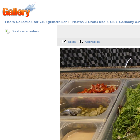
Photo Collection for Youngtimerbiker
Photos Z-Szene und Z-Club-Germany e.V
Diashow ansehen
erste
vorherige