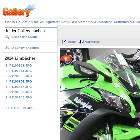
Photo Collection for Youngtimerbiker
Aktivitäten & Ausfahrten Activities & Ru
Erweiterte Suche
erste
vorherige
Diashow ansehen
2024 Limbächer
1. P1190853.JPG
2. P1190854.JPG
3. P1190855.JPG
4. P1190856.JPG
5. P1190857.JPG
6. P1190858.JPG
7. P1190859.JPG
...
27. P1190879.JPG