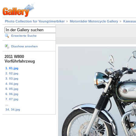
Photo Collection for Youngtimerbiker
Motorräder Motorcycle Gallery
Kawasa
Erweiterte Suche
Diashow ansehen
2011 W800
Vorführfahrzeug
1. 01.jpg
2. 02.jpg
3. 03.jpg
4. 04.jpg
5. 05.jpg
6. 06.jpg
7. 07.jpg
...
34. 34.jpg