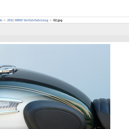
ki
2011 W800 Vorführfahrzeug
02.jpg